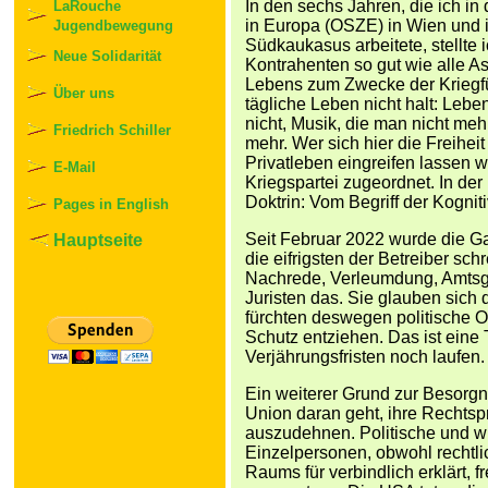
In den sechs Jahren, die ich i
LaRouche
in Europa (OSZE) in Wien und 
Jugendbewegung
Südkaukasus arbeitete, stellte 
Neue Solidarität
Kontrahenten so gut wie alle A
Lebens zum Zwecke der Kriegfü
Über uns
tägliche Leben nicht halt: Lebe
nicht, Musik, die man nicht me
Friedrich Schiller
mehr. Wer sich hier die Freiheit
Privatleben eingreifen lassen w
E-Mail
Kriegspartei zugeordnet. In der 
Doktrin: Vom Begriff der Kognit
Pages in English
Seit Februar 2022 wurde die Ga
Hauptseite
die eifrigsten der Betreiber sch
Nachrede, Verleumdung, Amtsg
Juristen das. Sie glauben sich
fürchten deswegen politische O
Schutz entziehen. Das ist eine
Verjährungsfristen noch laufen.
Ein weiterer Grund zur Besorgn
Union daran geht, ihre Rechts
auszudehnen. Politische und w
Einzelpersonen, obwohl rechtl
Raums für verbindlich erklärt, 