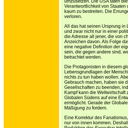
umzusetzen. Die USA taten dies
Verantwortlichkeit von Staaten 
kaum zu bestreiten. Die Errun
verloren.
All das hat seinen Ursprung in L
und zwar nicht nur in einer pol
die Adresse all jener, die von 
Anzeichen davon. Als Folge da
eine negative Definition der ei
sein, die gegen andere sind, wel
betrachtet werden.
Die Protagonisten in diesem gl
Lebensgrundlagen der Menschhei
nichts zu tun haben wollen. Ab
Gebrauch machen, haben sie di
Gesellschaften zu beenden, inde
Kampf kann die Weltwirtschaft 
Globalen Südens auf eine Entw
ermöglicht. Gerade der Global
Mäßigung zu fordern.
Eine Korrektur des Fanatismus,
nur von innen kommen. Deshalb i
Redaktion des
Executive Intel