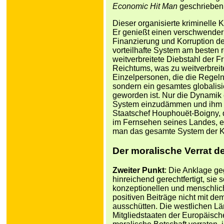
Economic Hit Man
geschrieben 
Dieser organisierte kriminelle 
Er genießt einen verschwenderi
Finanzierung und Korruption der 
vorteilhafte System am besten 
weitverbreitete Diebstahl der 
Reichtums, was zu weitverbreit
Einzelpersonen, die die Regel
sondern ein gesamtes globalisi
geworden ist. Nur die Dynamik e
System einzudämmen und ihm sc
Staatschef Houphouët-Boigny, 
im Fernsehen seines Landes, er
man das gesamte System der Ko
Der moralische Verrat 
Zweiter Punkt
: Die Anklage ge
hinreichend gerechtfertigt, sie 
konzeptionellen und menschlich
positiven Beiträge nicht mit d
ausschütten. Die westlichen Lä
Mitgliedstaaten der Europäisch