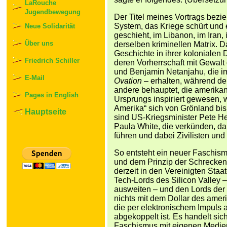
LaRouche
Jugendbewegung
Der Titel meines Vortrags bezie
System, das Kriege schürt und e
Neue Solidarität
geschieht, im Libanon, im Iran,
Über uns
derselben kriminellen Matrix. D
Geschichte in ihrer koloniale
Friedrich Schiller
deren Vorherrschaft mit Gewalt
und Benjamin Netanjahu, die 
E-Mail
Ovation –
erhalten, während der
andere behauptet, die amerikan
Pages in English
Ursprungs inspiriert gewesen,
Amerika“ sich von Grönland bis
Hauptseite
sind US-Kriegsminister Pete He
Paula White, die verkünden, da
führen und dabei Zivilisten un
So entsteht ein neuer Faschism
und dem Prinzip der Schreckensh
derzeit in den Vereinigten Sta
Tech-Lords des Silicon Valley –
ausweiten – und den Lords der W
nichts mit dem Dollar des amer
die per elektronischem Impuls 
abgekoppelt ist. Es handelt sic
Faschismus mit eigenen Medien