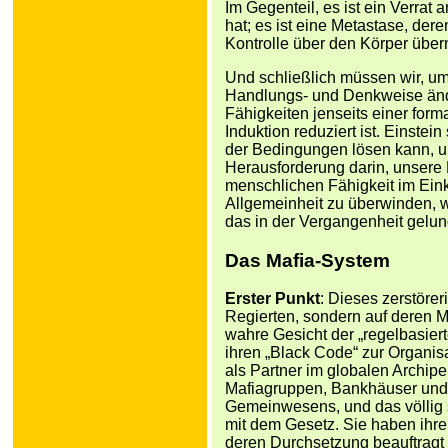
Im Gegenteil, es ist ein Verra
hat; es ist eine Metastase, de
Kontrolle über den Körper übe
Und schließlich müssen wir, um
Handlungs- und Denkweise änd
Fähigkeiten jenseits einer for
Induktion reduziert ist. Einste
der Bedingungen lösen kann, un
Herausforderung darin, unsere 
menschlichen Fähigkeit im Ein
Allgemeinheit zu überwinden, w
das in der Vergangenheit gelung
Das Mafia-System
Erster Punkt
: Dieses zerstöre
Regierten, sondern auf deren M
wahre Gesicht der „regelbasier
ihren „Black Code“ zur Organisa
als Partner im globalen Archip
Mafiagruppen, Bankhäuser und 
Gemeinwesens, und das völlig s
mit dem Gesetz. Sie haben ihre 
deren Durchsetzung beauftragt 