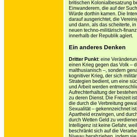
britischen Kolonialbesatzung be
Einwanderern, die auf der Suc
Würde dorthin kamen. Die Inter
darauf ausgerichtet, die Verein
und dann, als das scheiterte, in
neuen techno-militärisch-finan
innerhalb der Republik agiert.
Ein anderes Denken
Dritter Punkt
: eine Veränderun
einen Krieg gegen das Volk – d
malthusianisch –, sondern gena
kognitiver Krieg, der sich mili
Strategien bedient, um eine s
und Arbeit werden entmenschlic
Aufrechterhaltung der bestehe
zu deren Dienst. Die Freizeit is
die durch die Verbreitung gewal
Sexualität – gekennzeichnet ist
Apartheid erzwingen, und durch 
durch Wetten Geld zu verdienen,
Intelligenz ist keine Gefahr, w
beschränkt sich auf die Verarbe
Niveau herabziehen, indem sie 