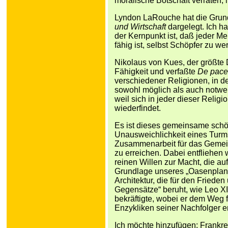
moralische Botschaft verraten,
Lyndon LaRouche hat die Grund
und Wirtschaft
dargelegt. Ich ha
der Kernpunkt ist, daß jeder M
fähig ist, selbst Schöpfer zu w
Nikolaus von Kues, der größte
Fähigkeit und verfaßte
De pace 
verschiedener Religionen, in d
sowohl möglich als auch notwe
weil sich in jeder dieser Relig
wiederfindet.
Es ist dieses gemeinsame schöp
Unausweichlichkeit eines Turm
Zusammenarbeit für das Gemei
zu erreichen. Dabei entfliehen 
reinen Willen zur Macht, die au
Grundlage unseres „Oasenplans
Architektur, die für den Friede
Gegensätze“ beruht, wie Leo X
bekräftigte, wobei er dem Weg f
Enzykliken seiner Nachfolger er
Ich möchte hinzufügen: Frankre