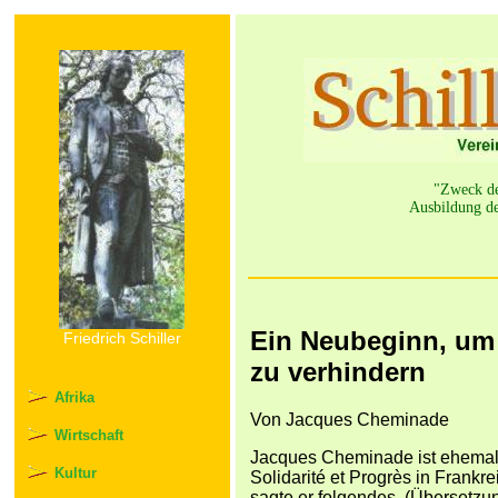
"Zweck der
Ausbildung de
Ein Neubeginn, um
Friedrich Schiller
zu verhindern
Afrika
Von Jacques Cheminade
Wirtschaft
Jacques Cheminade ist ehemali
Kultur
Solidarité et Progrès in Frankrei
sagte er folgendes. (Übersetzu