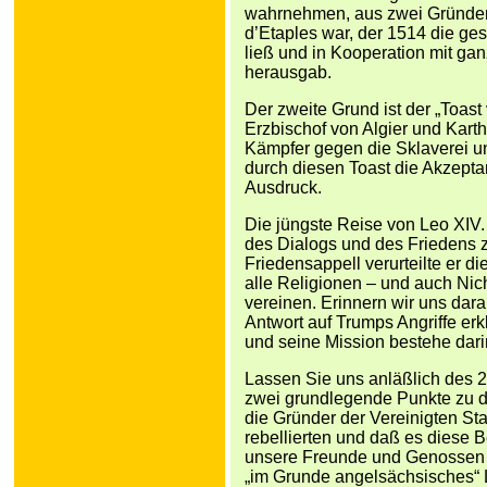
wahrnehmen, aus zwei Gründen.
d’Etaples war, der 1514 die g
ließ und in Kooperation mit g
herausgab.
Der zweite Grund ist der „Toast
Erzbischof von Algier und Karth
Kämpfer gegen die Sklaverei un
durch diesen Toast die Akzept
Ausdruck.
Die jüngste Reise von Leo XIV.
des Dialogs und des Friedens z
Friedensappell verurteilte er d
alle Religionen – und auch Nich
vereinen. Erinnern wir uns dar
Antwort auf Trumps Angriffe er
und seine Mission bestehe dari
Lassen Sie uns anläßlich des 
zwei grundlegende Punkte zu d
die Gründer der Vereinigten St
rebellierten und daß es diese Be
unsere Freunde und Genossen t
„im Grunde angelsächsisches“ L