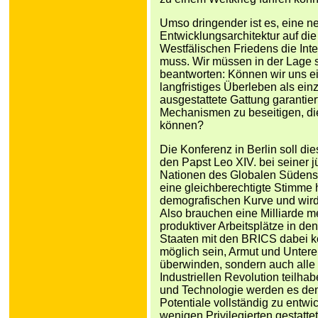
Umso dringender ist es, eine ne
Entwicklungsarchitektur auf die
Westfälischen Friedens die Inte
muss. Wir müssen in der Lage se
beantworten: Können wir uns ei
langfristiges Überleben als ein
ausgestattete Gattung garantier
Mechanismen zu beseitigen, die
können?
Die Konferenz in Berlin soll d
den Papst Leo XIV. bei seiner j
Nationen des Globalen Südens
eine gleichberechtigte Stimme ha
demografischen Kurve und wird
Also brauchen eine Milliarde m
produktiver Arbeitsplätze in d
Staaten mit den BRICS dabei ko
möglich sein, Armut und Untere
überwinden, sondern auch alle
Industriellen Revolution teilh
und Technologie werden es den
Potentiale vollständig zu entwi
wenigen Privilegierten gestattet