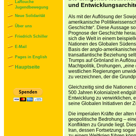
LaRouche
und Entwicklungsarchit
Jugendbewegung
Neue Solidarität
Als mit der Auflösung der Sowje
amerikanische Politikwissensc
Über uns
Geschichte“. Diese Aussage sollt
Prognose der Geschichte heraus
Friedrich Schiller
sich die Welt in einem beispie
Nationen des Globalen Südens 
E-Mail
Basis der anglo-amerikanisch
transatlantische Beziehung sel
Pages in English
Trumps auf Grönland in Auflösun
Machtpolitik, Drohungen, „eine 
Hauptseite
westlichen Regierungen unwider
zu verzeichnen, der die Grundpf
Gleichzeitig sind die Nationen
500 Jahren Kolonialzeit endgült
Entwicklung zu verwirklichen, 
seine Globalen Initiativen der
Die imperialen Kräfte der alte
geopolitische Bedrohung – eine 
Konflikten zu Grunde liegt. Dies
Iran, dessen Fortsetzung sogar
zu einem Weltkrieg führen könn