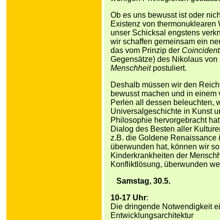
Ob es uns bewusst ist oder nich
Existenz von thermonuklearen W
unser Schicksal engstens verkn
wir schaffen gemeinsam ein ne
das vom Prinzip der
Coincident
Gegensätze) des Nikolaus von K
Menschheit
postuliert.
Deshalb müssen wir den Reicht
bewusst machen und in einem v
Perlen all dessen beleuchten, w
Universalgeschichte in Kunst u
Philosophie hervorgebracht ha
Dialog des Besten aller Kultur
z.B. die Goldene Renaissance i
überwunden hat, können wir so 
Kinderkrankheiten der Menschhe
Konfliktlösung, überwunden we
Samstag, 30.5.
10-17 Uhr
:
Die dringende Notwendigkeit ei
Entwicklungsarchitektur