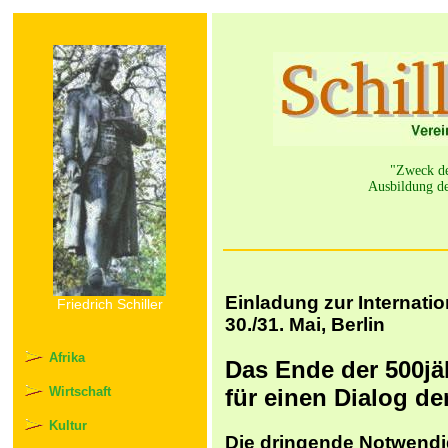
"Zweck der
Ausbildung de
Einladung zur Internatio
Friedrich Schiller
30./31. Mai, Berlin
Afrika
Das Ende der 500jä
für einen Dialog der
Wirtschaft
Kultur
Die dringende Notwendig