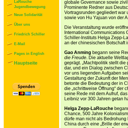
LaRouche
globale Governance sowie zivil
Jugendbewegung
Prominente Redner aus Deutsch
Vortragsrunden gegliedert war 
Neue Solidarität
sowie von Hu Yajuan von der 
Über uns
Die Veranstaltung wurde eröff
International Communications 
Friedrich Schiller
Schiller-Instituts Helga Zepp-
an der chinesischen Botschaft i
E-Mail
Gao Anming
begann seine Rede
Pages in English
die Freude
. Die aktuelle Welt
geprägt. „Machtpolitik stellt d
Hauptseite
dar, und ein Dialog zwischen Ch
vor uns liegenden Aufgaben sei
Gestaltung der Zukunft der Men
betonte die Bedeutung der in C
die „schrittweise Öffnung“ der 
seine Rede mit dem Aufruf, das 
Leibniz vor 300 Jahren getan ha
Helga Zepp-LaRouche
begann 
Chance, 500 Jahre Kolonialis
dürfe man nicht als Bedrohung be
China durch eine „Brille der erw