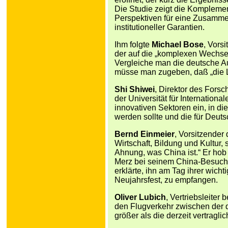
Die Studie zeigt die Komplemen
Perspektiven für eine Zusammena
institutioneller Garantien.
Ihm folgte
Michael Bose
, Vors
der auf die „komplexen Wechsel
Vergleiche man die deutsche Au
müsse man zugeben, daß „die L
Shi Shiwei
, Direktor des Fors
der Universität für International
innovativen Sektoren ein, in di
werden sollte und die für Deut
Bernd Einmeier
, Vorsitzender
Wirtschaft, Bildung und Kultur, 
Ahnung, was China ist.“ Er hob
Merz bei seinem China-Besuch h
erklärte, ihn am Tag ihrer wicht
Neujahrsfest, zu empfangen.
Oliver Lubich
, Vertriebsleiter 
den Flugverkehr zwischen der 
größer als die derzeit vertragli