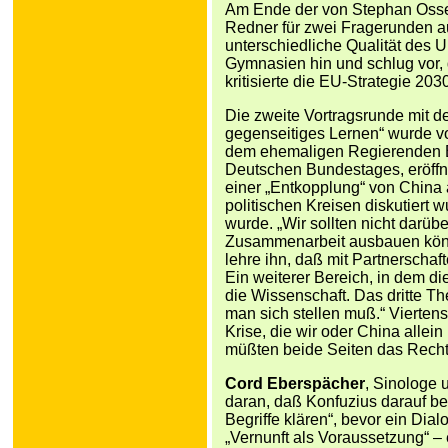
Am Ende der von Stephan Osse
Redner für zwei Fragerunden a
unterschiedliche Qualität des 
Gymnasien hin und schlug vor, 
kritisierte die EU-Strategie 2030
Die zweite Vortragsrunde mit de
gegenseitiges Lernen“ wurde v
dem ehemaligen Regierenden Bü
Deutschen Bundestages, eröffnet
einer „Entkopplung“ von China
politischen Kreisen diskutiert 
wurde. „Wir sollten nicht darübe
Zusammenarbeit ausbauen könne
lehre ihn, daß mit Partnerscha
Ein weiterer Bereich, in dem 
die Wissenschaft. Das dritte Th
man sich stellen muß.“ Vierten
Krise, die wir oder China allein
müßten beide Seiten das Recht
Cord Eberspächer
, Sinologe 
daran, daß Konfuzius darauf be
Begriffe klären“, bevor ein Dia
„Vernunft als Voraussetzung“ – 