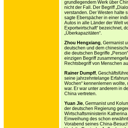
grundlegendem Werk über China 
nicht der Fall. Der Begriff „Di
verstanden. Der Westen halte se
sagte Eberspächer in einer ind
Autos in alle Länder der Welt v
Exportwirtschaft“ bezeichnet, 
„Überkapazitäten“.
Zhou Hengxiang
, Germanist u
deutschen und dem chinesischen
die deutschen Begriffe „Perso
einzigen Begriff zusammengefa
Rechtsbegriff von Menschen au
Rainer Dumpff
, Geschäftsführ
seine jahrzehntelange Erfahrun
Wochen“ kennenlernen wollte, 
war. Er war unter anderem in der
China vertreten.
Yuan Jie
, Germanist und Kolum
der deutschen Regierung gege
Wirtschaftsministerin Katherina
Einweihung des schon erwähn
Vorabend seines China-Besuchs