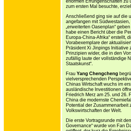
enormen Errungenschaften zu üb
zum ersten Mal besuchte, erziel
Anschließend ging sie auf die u
angefangen mit Südwestasien, 
„erweiterten Oasenplan“ geben m
habe einen Bericht über die Per
Europa-China-Afrika“ erstellt, 
Vorabexemplare der aktualisiert
Präsident Xi Jinpings Initiativ
Prinzipien wider, die in den Vor
zufällig laute der vollständige N
Staatskunst“.
Frau
Yang Chengcheng
begrüß
vielversprechenden Perspektiv
Chinas Wirtschaft wuchs im ers
ausländische Investitionen öf
Friedrich Merz am 25. und 26. 
China die modernste Chemiefabri
Potential der Zusammenarbeit z
Volkswirtschaften der Welt.
Die erste Vortragsrunde mit dem
Governance“ wurde von Fan Daq
eröffnet, der kurz die Ergebniss