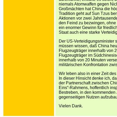
niemals Atomwaffen gegen Nic
Großmächten hat China die höc
Tradition geht auf Sun Tzus be
Aktionen vor zwei Jahrtausende
den Feind zu bezwingen, ohne wi
ein enormer Gewinn für friedli
Staat auch eine starke Verteidi
Der US-Verteidigungsminister sa
müssen wissen, daß China heut
Flugzeugträger innerhalb von 2
Flugzeugträger im Südchinesis
innerhalb von 20 Minuten versen
militärischen Konfrontation z
Wir leben also in einer Zeit des
In dieser Hinsicht denke ich, 
der Partnerschaft zwischen Ch
Eins“-Rahmens, hoffentlich ins
Bestreben, in den kommenden 
gegenseitigen Nutzen aufzuba
Vielen Dank.