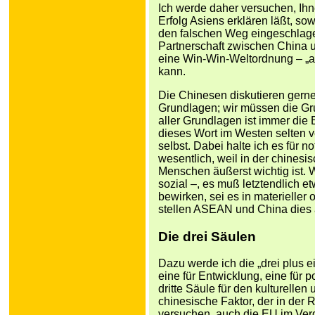
Ich werde daher versuchen, Ihn
Erfolg Asiens erklären läßt, s
den falschen Weg eingeschlagen
Partnerschaft zwischen China u
eine Win-Win-Weltordnung – „
kann.
Die Chinesen diskutieren gerne 
Grundlagen; wir müssen die Gr
aller Grundlagen ist immer die
dieses Wort im Westen selten 
selbst. Dabei halte ich es für n
wesentlich, weil in der chinesi
Menschen äußerst wichtig ist. W
sozial –, es muß letztendlich 
bewirken, sei es in materieller 
stellen ASEAN und China dies a
Die drei Säulen
Dazu werde ich die „drei plus e
eine für Entwicklung, eine für p
dritte Säule für den kulturellen 
chinesische Faktor, der in der 
versuchen, auch die EU im Verg