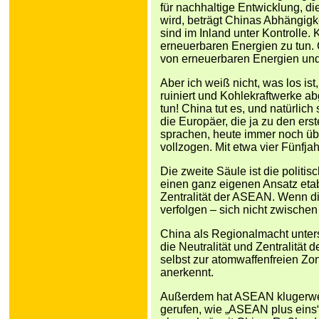
für nachhaltige Entwicklung, die
wird, beträgt Chinas Abhängig
sind im Inland unter Kontrolle.
erneuerbaren Energien zu tun. 
von erneuerbaren Energien und
Aber ich weiß nicht, was los ist
ruiniert und Kohlekraftwerke 
tun! China tut es, und natürlich
die Europäer, die ja zu den ers
sprachen, heute immer noch übe
vollzogen. Mit etwa vier Fünfj
Die zweite Säule ist die politi
einen ganz eigenen Ansatz etabli
Zentralität der ASEAN. Wenn die
verfolgen – sich nicht zwisch
China als Regionalmacht unterst
die Neutralität und Zentralitä
selbst zur atomwaffenfreien Zon
anerkennt.
Außerdem hat ASEAN klugerweis
gerufen, wie „ASEAN plus eins