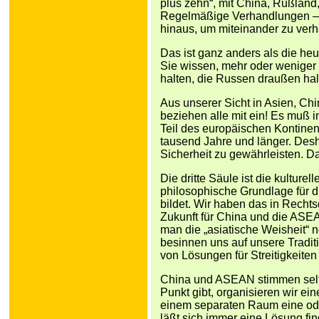
plus zehn“, mit China, Rußland
Regelmäßige Verhandlungen – e
hinaus, um miteinander zu ver
Das ist ganz anders als die heu
Sie wissen, mehr oder weniger 
halten, die Russen draußen hal
Aus unserer Sicht in Asien, Chi
beziehen alle mit ein! Es muß i
Teil des europäischen Kontinen
tausend Jahre und länger. Des
Sicherheit zu gewährleisten. Das
Die dritte Säule ist die kulturell
philosophische Grundlage für
bildet. Wir haben das in Rech
Zukunft für China und die ASE
man die „asiatische Weisheit“ 
besinnen uns auf unsere Tradi
von Lösungen für Streitigkeiten
China und ASEAN stimmen selt
Punkt gibt, organisieren wir ei
einem separaten Raum eine ode
läßt sich immer eine Lösung fin