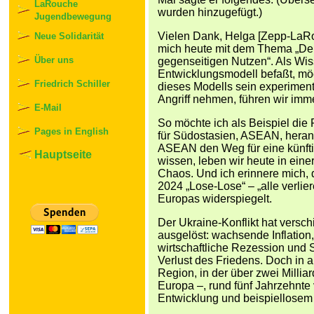
LaRouche
wurden hinzugefügt.)
Jugendbewegung
Vielen Dank, Helga [Zepp-LaRou
Neue Solidarität
mich heute mit dem Thema „Der
Über uns
gegenseitigen Nutzen“. Als Wis
Entwicklungsmodell befaßt, mö
Friedrich Schiller
dieses Modells sein experimente
Angriff nehmen, führen wir imme
E-Mail
So möchte ich als Beispiel die
Pages in English
für Südostasien, ASEAN, heran
ASEAN den Weg für eine künfti
Hauptseite
wissen, leben wir heute in einer
Chaos. Und ich erinnere mich,
2024 „Lose-Lose“ – „alle verlie
Europas widerspiegelt.
Der Ukraine-Konflikt hat versc
ausgelöst: wachsende Inflation,
wirtschaftliche Rezession und 
Verlust des Friedens. Doch in 
Region, in der über zwei Millia
Europa –, rund fünf Jahrzehnte 
Entwicklung und beispiellosem 