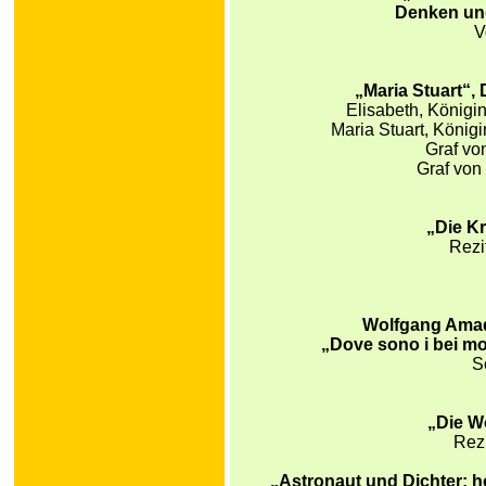
Denken un
V
„Maria Stuart“, D
Elisabeth, Königi
Maria Stuart, König
Graf vo
Graf von
„Die K
Rezi
Wolfgang Amad
„Dove sono i bei mo
S
„Die W
Rezi
„Astronaut und Dichter: 