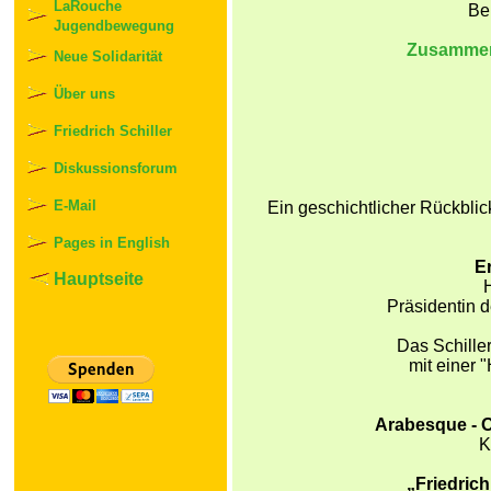
LaRouche
Be
Jugendbewegung
Zusamme
Neue Solidarität
Über uns
Friedrich Schiller
Diskussionsforum
E-Mail
Ein geschichtlicher Rückblic
Pages in English
E
Hauptseite
Präsidentin de
Das Schiller
mit einer 
Arabesque - 
K
„Friedric