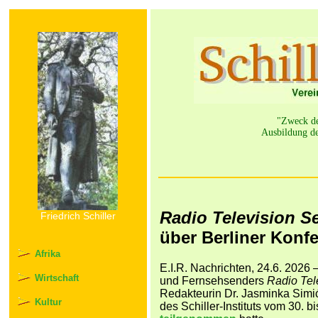
"Zweck der
Ausbildung de
Radio Television S
Friedrich Schiller
über Berliner Konfe
Afrika
E.I.R. Nachrichten, 24.6. 2026
Wirtschaft
und Fernsehsenders
Radio Tel
Redakteurin Dr. Jasminka Simić
Kultur
des Schiller-Instituts vom 30. b