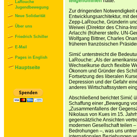
teilgenommen
hatte.
LaRouche
Jugendbewegung
Zur dringenden Notwendigkeit e
Neue Solidarität
Entwicklungsarchitektur, mit der
Zepp-LaRouche, Gründerin und V
Über uns
Weiwei (Direktor des China-Inst
Arlacchi (früherer stellv. UN-G
Friedrich Schiller
Wolfgang Bittner, Charles Onan
früheren französischen Präsid
E-Mail
Simić unterstreicht die Bedeut
Pages in English
LaRouche: „Als der amerikanis
Wechselkurse durch flexible We
Hauptseite
Ökonom und Gründer des Schille
Fortsetzung des liberalen Kurs
Depression und der Gefahr eines
anderes Wirtschaftssystem eing
Abschließend berichtet Simić
Schaffung einer „Bewegung von
„Zusammenfallens der Gegensät
Nikolaus von Kues im 15. Jahrh
gegensätzliche Ansichten vertr
modernen Gesellschaft teilen –
Bedrohungen –, was uns untre
internationalen Beziehungen ve